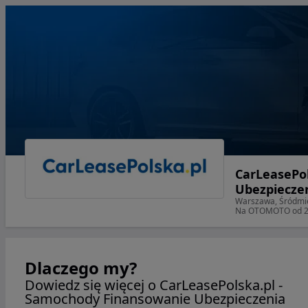
CarLeasePo
Ubezpiecze
Warszawa, Śródmi
Na OTOMOTO od 
Dlaczego my?
Dowiedz się więcej o CarLeasePolska.pl -
Samochody Finansowanie Ubezpieczenia