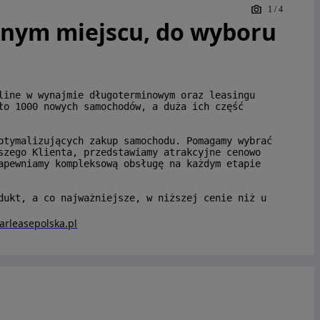
1
/
4
dnym miejscu, do wyboru
line w wynajmie długoterminowym oraz leasingu
ło 1000 nowych samochodów, a duża ich część
ptymalizujących zakup samochodu. Pomagamy wybrać
szego Klienta, przedstawiamy atrakcyjne cenowo
apewniamy kompleksową obsługę na każdym etapie
dukt, a co najważniejsze, w niższej cenie niż u
arleasepolska.pl