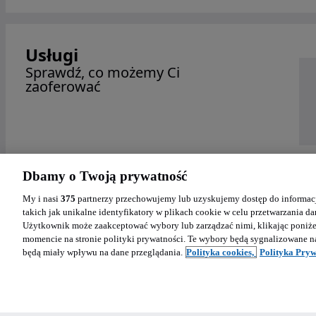
Usługi
Sprawdź, co możemy Ci
zaoferować
Dbamy o Twoją prywatność
My i nasi
375
partnerzy przechowujemy lub uzyskujemy dostęp do informacj
takich jak unikalne identyfikatory w plikach cookie w celu przetwarzania 
Użytkownik może zaakceptować wybory lub zarządzać nimi, klikając poniż
momencie na stronie polityki prywatności. Te wybory będą sygnalizowane n
będą miały wpływu na dane przeglądania.
Polityka cookies,
Polityka Pryw
Pomoc
Polityka plików "cookies"
Ustawienia plików cookie
Polityka pr