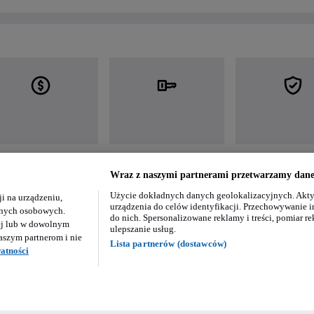
Wraz z naszymi partnerami przetwarzamy dane 
Użycie dokładnych danych geolokalizacyjnych. Akty
i na urządzeniu,
urządzenia do celów identyfikacji. Przechowywanie i
danych osobowych.
do nich. Spersonalizowane reklamy i treści, pomiar re
ej lub w dowolnym
ulepszanie usług.
aszym partnerom i nie
Lista partnerów (dostawców)
atności
ywatności
Regulamin OTOMOTO
Regulamin dla Klientów Biznesowych