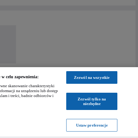
w celu zapewnienia:
Zezwól na wszystkie
wne skanowanie charakterystyki
nformacji na urządzeniu lub dostęp
klam i treści, badnie odbiorców i
Zezwól tylko na
niezbędne
Ustaw preferencje
Powered by
: