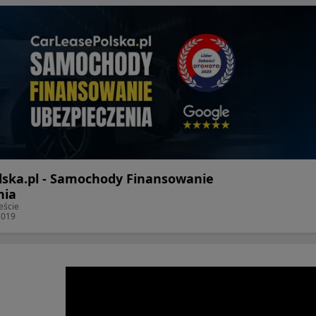
lska.pl - Samochody Finansowanie
nia
eście
2019