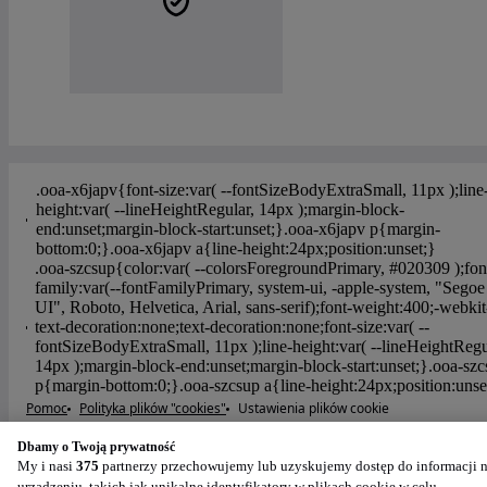
Pomoc
Polityka plików "cookies"
Ustawienia plików cookie
Polityka prywatności
Regulamin OTOMOTO
Dbamy o Twoją prywatność
Regulamin dla Klientów Biznesowych
My i nasi
375
partnerzy przechowujemy lub uzyskujemy dostęp do informacji 
Powered by
:
urządzeniu, takich jak unikalne identyfikatory w plikach cookie w celu